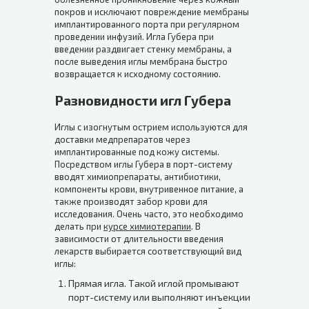
покров и исключают повреждение мембраны
имплантированного порта при регулярном
проведении инфузий. Игла Губера при
введении раздвигает стенку мембраны, а
после выведения иглы мембрана быстро
возвращается к исходному состоянию.
Разновидности игл Губера
Иглы с изогнутым острием используются для
доставки медпрепаратов через
имплантированные под кожу системы.
Посредством иглы Губера в порт-систему
вводят химиопрепараты, антибиотики,
компоненты крови, внутривенное питание, а
также производят забор крови для
исследования. Очень часто, это необходимо
делать при
курсе химиотерапии
. В
зависимости от длительности введения
лекарств выбирается соответствующий вид
иглы:
Прямая игла. Такой иглой промывают
порт-систему или выполняют инъекции