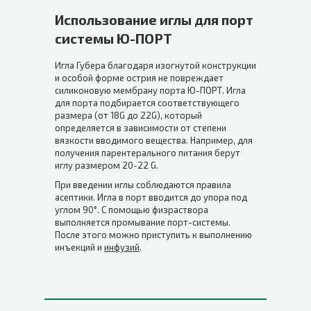
Использование иглы для порт
системы Ю-ПОРТ
Игла Губера благодаря изогнутой конструкции
и особой форме острия не повреждает
силиконовую мембрану порта Ю-ПОРТ. Игла
для порта подбирается соответствующего
размера (от 18G до 22G), который
определяется в зависимости от степени
вязкости вводимого вещества. Например, для
получения парентерального питания берут
иглу размером 20-22 G.
При введении иглы соблюдаются правила
асептики. Игла в порт вводится до упора под
углом 90°. С помощью физраствора
выполняется промывание порт-системы.
После этого можно приступить к выполнению
инъекций и
инфузий
.