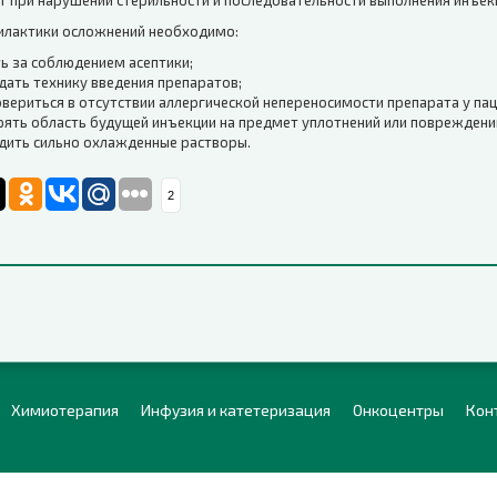
т при нарушении стерильности и последовательности выполнения инъек
илактики осложнений необходимо:
ь за соблюдением асептики;
ать технику введения препаратов;
вериться в отсутствии аллергической непереносимости препарата у пац
ять область будущей инъекции на предмет уплотнений или повреждени
одить сильно охлажденные растворы.
2
Химиотерапия
Инфузия и катетеризация
Онкоцентры
Кон
ается при условии размещения гиперссылки.