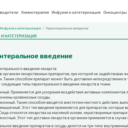
зводителе
Химиотерапия
Инфузия и катетеризация
Онкоцентры
Инфузия и катетеризация
Парентеральное введение
 И КАТЕТЕРИЗАЦИЯ
нтеральное введение
ентерального введения лекарств
 в организм лекарственных препаратов, при которой не задействован 
. Таким способом препарат может быть доставлен непосредственно в т
 следующие типы парентерального введения лекарств в ткани:
жный. Применяется для ускорения воздействия активных компонентов л
ложены кровеносные сосуды.
кожный. Таким способом вводятся анестетики местного действия, вып
имышечный. Этот тип введения применяется для препаратов, которые в
Сюда относятся лекарства на масляной основе, нерастворимые препарат
костный. Этот тип доставки лекарств в организм применяется в случа
льное введение препаратов в сосуды делится на три типа: внутривенный