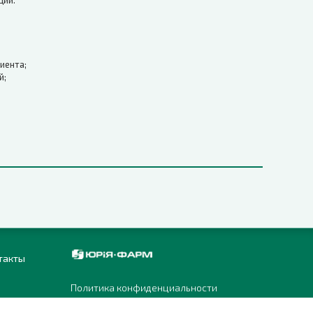
ций.
иента;
й;
такты
Политика конфиденциальности