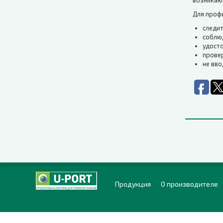
возникаю
Для проф
следит
соблюд
удосто
провер
не вв
Продукция
О производителе
© 2016-2026, ООО «ЮРиЯ-ФАРМ». Все права защищены.
Использование любых материалов, находящихся на сайте, разреш