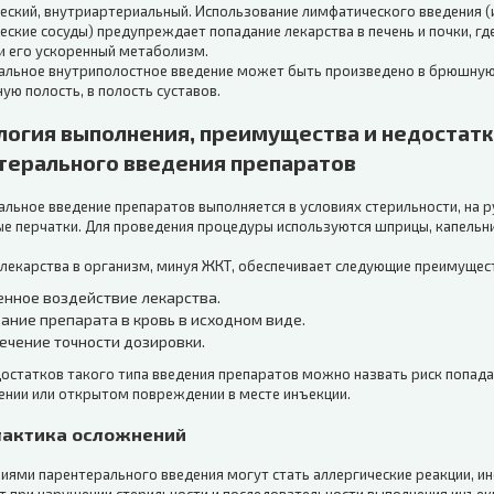
еский, внутриартериальный. Использование лимфатического введения (
ские сосуды) предупреждает попадание лекарства в печень и почки, г
и его ускоренный метаболизм.
альное внутриполостное введение может быть произведено в брюшную
ую полость, в полость суставов.
логия выполнения, преимущества и недостат
терального введения препаратов
альное введение препаратов выполняется в условиях стерильности, на
ые перчатки. Для проведения процедуры используются шприцы, капельн
 лекарства в организм, минуя ЖКТ, обеспечивает следующие преимущес
енное воздействие лекарства.
ание препарата в кровь в исходном виде.
ечение точности дозировки.
достатков такого типа введения препаратов можно назвать риск попада
ении или открытом повреждении в месте инъекции.
актика осложнений
ями парентерального введения могут стать аллергические реакции, инф