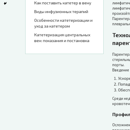
Как поставить катетер в вену
лимфатич
лимфатиче
Виды инфузионных терапий
произойт
Парентер
Особенности катетеризации и
плевральн
уход за катетером
Техно
Катетеризация центральных
вен: показания и постановка
парен
Парентер
стерильн
порты.
Введение
Ускор
Попад
Обесп
Среди не
кровотеч
Профил
Осложнени