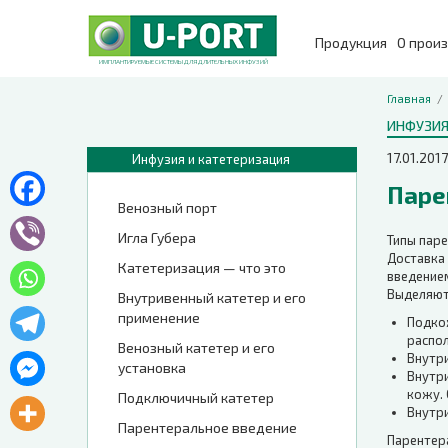
Продукция
О прои
ИМПЛАНТИРУЕМЫЕ СИСТЕМЫ ДЛЯ ДЛИТЕЛЬНЫХ ИНФУЗИЙ
Главная
ИНФУЗИЯ
17.01.2017
Инфузия и катетеризация
Паре
Венозный порт
Игла Губера
Типы пар
Доставка
Катетеризация — что это
введением
Выделяют
Внутривенный катетер и его
применение
Подко
распо
Венозный катетер и его
Внутри
установка
Внутр
кожу. 
Подключичный катетер
Внутри
Парентеральное введение
Парентера