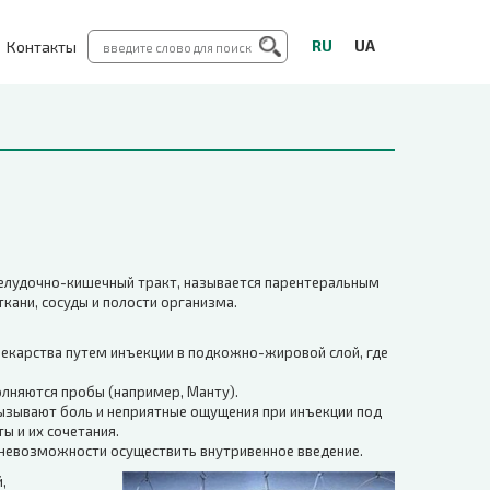
RU
UA
Контакты
желудочно-кишечный тракт, называется парентеральным
кани, сосуды и полости организма.
екарства путем инъекции в подкожно-жировой слой, где
олняются пробы (например, Манту).
ызывают боль и неприятные ощущения при инъекции под
ы и их сочетания.
е невозможности осуществить внутривенное введение.
,