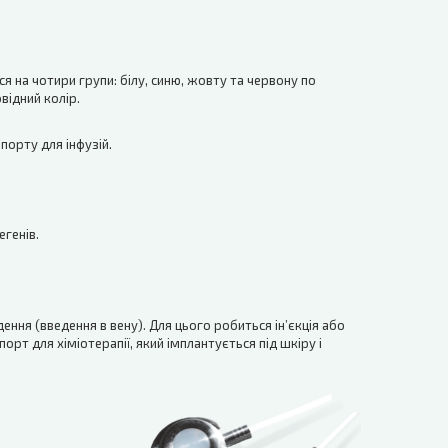
я на чотири групи: білу, синю, жовту та червону по
відний колір.
порту для інфузій.
генів.
ння (введення в вену). Для цього робиться ін’єкція або
рт для хіміотерапії, який імплантується під шкіру і
и