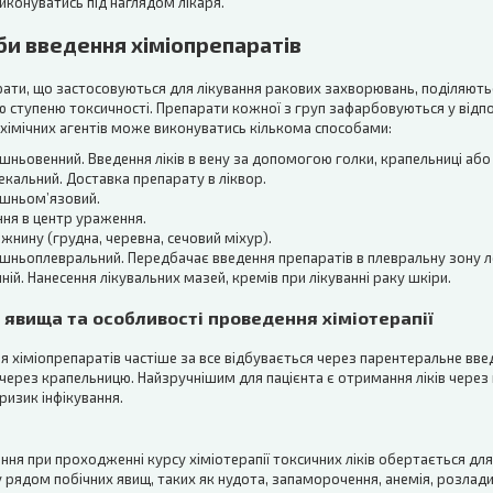
иконуватись під наглядом лікаря.
би введення хіміопрепаратів
рати, що застосовуються для лікування ракових захворювань, поділяютьс
 ступеню токсичності. Препарати кожної з груп зафарбовуються у відпо
хімічних агентів може виконуватись кількома способами:
шньовенний. Введення ліків в вену за допомогою голки, крапельниці або 
екальний. Доставка препарату в ліквор.
ішньом’язовий.
ня в центр ураження.
жнину (грудна, черевна, сечовий міхур).
шньоплевральний. Передбачає введення препаратів в плевральну зону ле
ній. Нанесення лікувальних мазей, кремів при лікуванні раку шкіри.
і явища та особливості проведення хіміотерапії
 хіміопрепаратів частіше за все відбувається через парентеральне введе
через крапельницю. Найзручнішим для пацієнта є отримання ліків через по
 ризик інфікування.
ння при проходженні курсу хіміотерапії токсичних ліків обертається для
 рядом побічних явищ, таких як нудота, запаморочення, анемія, розлад