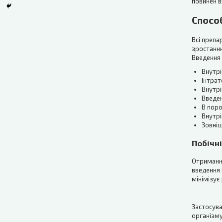
повинен в
Спосо
Всі препа
зростанню
Введення 
Внутрі
Інтрат
Внутр
Введен
В поро
Внутрі
Зовніш
Побічн
Отримання
введення 
мінімізує
Застосува
організму