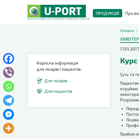
ПРОДУКЦІЯ
Про в
ІМПЛАНТОВАНІ СИСТЕМИ ДЛЯ ТРИВАЛИХ ІНФУЗІЙ
Головна
ХІМІОТЕР
17.01.2017
Курс 
Корисна інформація
для лікарів і пацієнтів:
Суть та т
Для лікарів
Пацієнтам
отруйних 
Для пацієнтів
хіміотера
Розрізняю
Передо
Постоп
Лікува
Профіл
Прийом хі