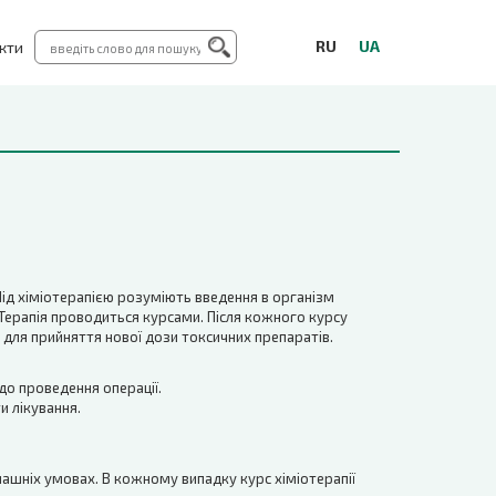
RU
UA
кти
Під хіміотерапією розуміють введення в організм
 Терапія проводиться курсами. Після кожного курсу
я для прийняття нової дози токсичних препаратів.
до проведення операції.
и лікування.
ашніх умовах. В кожному випадку курс хіміотерапії