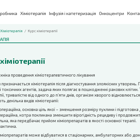
иробника
Хіміотерапія
Інфузія і катетеризація
Онкоцентри
Конта
Хіміотерапія
Курс хіміотерапії
АПІЯ
хіміотерапії
ехніка проведення хіміотерапевтичного лікування
 призначається хіміотерапія після діагностування злоякісних утворень. 
і токсичних агентів, задача яких полягає в пошкодженні ракових клітин.
пії, тривалістю від одного до п’яти днів, організм хворого відновлюєтьс
ть декілька видів хіміотерапії:
пераційна, основна ціль якої – зменшення розміру пухлини і підготовка 
ераційна, котра покликана зменшити вірогідність рецидиву і продовжит
льна, яка передбачає прийом хіміопрепаратів в якості основної терапії.
актична.
міопрепаратів може відбуватися в стаціонарних, амбулаторних або дом