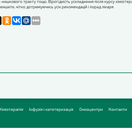
кишкового тракту тощо. Вірогідність ускладнення після курсу хіміотера
ншити, чітко дотримуючись усіх рекомендацій і порад лікаря.
Хіміотерапія
Інфузія і катетеризація
Онкоцентри
Контакти