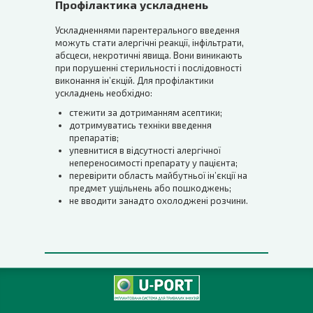
Профілактика ускладнень
Ускладненнями парентерального введення
можуть стати алергічні реакції, інфільтрати,
абсцеси, некротичні явища. Вони виникають
при порушенні стерильності і послідовності
виконання ін’єкцій. Для профілактики
ускладнень необхідно:
стежити за дотриманням асептики;
дотримуватись техніки введення
препаратів;
упевнитися в відсутності алергічної
непереносимості препарату у пацієнта;
перевірити область майбутньої ін’єкції на
предмет ущільнень або пошкоджень;
не вводити занадто охолоджені розчини.