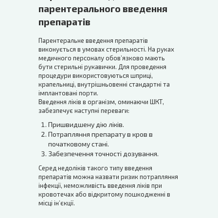
парентерального введення
препаратів
Парентеральне введення препаратів
виконується в умовах стерильності. На руках
медичного персоналу обов’язково мають
бути стерильні рукавички. Для проведення
процедури використовуються шприці,
крапельниці, внутрішньовенні стандартні та
імплантовані порти.
Введення ліків в організм, оминаючи ШКТ,
забезпечує наступні переваги:
Пришвидшену дію ліків.
Потрапляння препарату в кров в
початковому стані.
Забезпечення точності дозування.
Серед недоліків такого типу введення
препаратів можна назвати ризик потрапляння
інфекції, неможливість введення ліків при
кровотечах або відкритому пошкодженні в
місці ін’єкції.