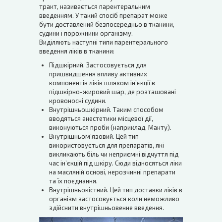
тракт, називається парентеральним
введенням. У такий спосіб препарат може
бути доставлений безпосередньо в тканини,
судини і порожнини організму.
Виділяють наступні типи парентерального
введення ліків в тканини:
Підшкірний. Застосовується для
пришвидшення впливу активних
компонентів ліків шляхом ін’єкції в
підшкірно-жировий шар, де розташовані
кровоносні судини.
Внутрішньошкірний. Таким способом
вводяться анестетики місцевої дії,
виконуються проби (наприклад, Манту).
Внутрішньом’язовий. Цей тип
використовується для препаратів, які
викликають біль чи неприємні відчуття під
час ін’єкцій під шкіру. Сюди відносяться ліки
на масляній основі, нерозчинні препарати
та їх поєднання.
Внутрішньокістний. Цей тип доставки ліків в
організм застосовується коли неможливо
здійснити внутрішньовенне введення.