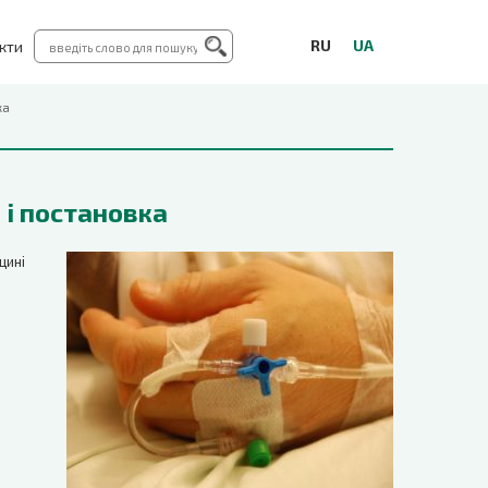
RU
UA
кти
ка
 і постановка
цині