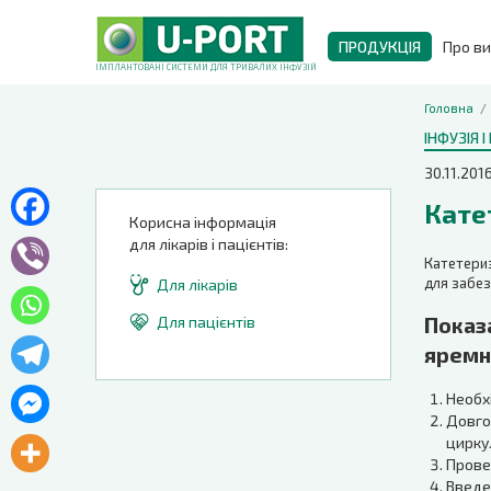
ПРОДУКЦІЯ
Про в
ІМПЛАНТОВАНІ СИСТЕМИ ДЛЯ ТРИВАЛИХ ІНФУЗІЙ
Головна
ІНФУЗІЯ 
30.11.201
Кате
Корисна інформація
для лікарів і пацієнтів:
Катетериз
для забез
Для лікарів
Показ
Для пацієнтів
яремн
Необх
Довго
цирку
Прове
Введе