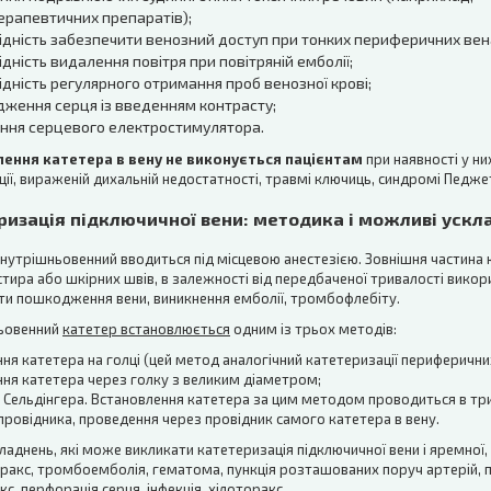
терапевтичних препаратів);
ідність забезпечити венозний доступ при тонких периферичних вен
дність видалення повітря при повітряній емболії;
ідність регулярного отримання проб венозної крові;
дження серця із введенням контрасту;
ння серцевого електростимулятора.
ення катетера в вену не виконується пацієнтам
при наявності у н
кції, вираженій дихальній недостатності, травмі ключиць, синдромі Педж
ризація підключичної вени: методика і можливі уск
нутрішньовенний вводиться під місцевою анестезією. Зовнішня частина 
тира або шкірних швів, в залежності від передбаченої тривалості вико
и пошкодження вени, виникнення емболії, тромбофлебіту.
ьовенний
катетер встановлюється
одним із трьох методів:
ня катетера на голці (цей метод аналогічний катетеризації периферичних
ня катетера через голку з великим діаметром;
Сельдінгера. Встановлення катетера за цим методом проводиться в три
провідника, проведення через провідник самого катетера в вену.
ладнень, які може викликати катетеризація підключичної вени і яремної,
акс, тромбоемболія, гематома, пункція розташованих поруч артерій, 
с, перфорація серця, інфекція, хілоторакс.