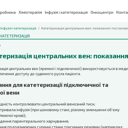
иробника
Хіміотерапія
Інфузія і катетеризація
Онкоцентри
Конта
Інфузія і катетеризація
Катетеризація центральних вен: показання і постанов
І КАТЕТЕРИЗАЦІЯ
6
теризація центральних вен: показання
ація центральних вен (яремної і підключичної) використовується в меди
печення доступу до судинного русла пацієнта.
ання для катетеризації підключичної та
ої вени
ідність контролювати центральний венозний тиск;
тривала інфузія (при шоковому стані, різкому зменшенні об’єму
люючої крові);
дення парентерального харчування;
ння подразнюючих судинні стінки токсичних речовин (наприклад,