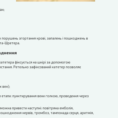
ах;
их порушень згортання крові, запалень і пошкоджень в
ета-Шретера.
ладнення
катетера фіксується на шкірі за допомогою
ристання. Ретельно зафіксований катетер позволяє
 вен);
 етапи: пунктирування вени голкою, проведення через
 можна привести наступні: повітряна емболія,
пошкодження нервів, тромбоз, тампонада серця, аритмія,