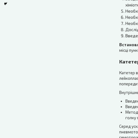
хіміо
Необх
Необхі
Необх
Дослі
Введе
Встановл
місці пун
Катете
Катетер в
лейкоплас
попередит
Внутрішн
Введен
Введен
Метод 
голку 
Серед уск
пневмотор
гемоторак