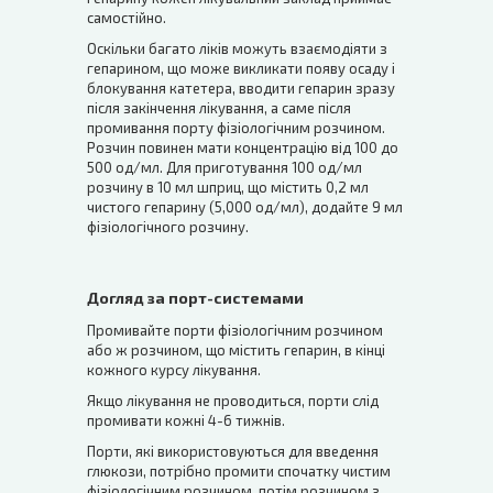
самостійно.
Оскільки багато ліків можуть взаємодіяти з
гепарином, що може викликати появу осаду і
блокування катетера, вводити гепарин зразу
після закінчення лікування, а саме після
промивання порту фізіологічним розчином.
Розчин повинен мати концентрацію від 100 до
500 од/мл. Для приготування 100 од/мл
розчину в 10 мл шприц, що містить 0,2 мл
чистого гепарину (5,000 од/мл), додайте 9 мл
фізіологічного розчину.
Догляд за порт-системами
Промивайте порти фізіологічним розчином
або ж розчином, що містить гепарин, в кінці
кожного курсу лікування.
Якщо лікування не проводиться, порти слід
промивати кожні 4-6 тижнів.
Порти, які використовуються для введення
глюкози, потрібно промити спочатку чистим
фізіологічним розчином, потім розчином з