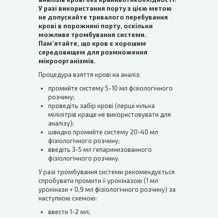
У разі використання порту з цією метою
не допускайте тривалого перебування
крові в порожнині порту, оскільки
можливе тромбування системи.
Пам’ятайте, що кров є хорошим
середовищем для розмноження
мікроорганізмів.
Процедура взяття крові на аналіз:
промийте систему 5-10 мл фізіологічного
розчину;
проведіть забір крові (перші кілька
мілілітрів краще не використовувати для
аналізу);
швидко промийте систему 20-40 мл
фізіологічного розчину;
введіть 3-5 мл гепаринизованного
фізіологічного розчину.
У разі тромбування системи рекомендується
спробувати промити її урокіназою (1 мл
урокінази + 0,9 мл фізіологічного розчину) за
наступною схемою:
ввести 1-2 мл;