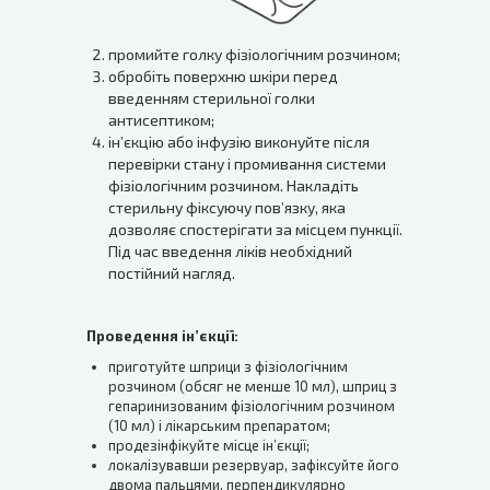
промийте голку фізіологічним розчином;
обробіть поверхню шкіри перед
введенням стерильної голки
антисептиком;
ін’єкцію або інфузію виконуйте після
перевірки стану і промивання системи
фізіологічним розчином. Накладіть
стерильну фіксуючу пов’язку, яка
дозволяє спостерігати за місцем пункції.
Під час введення ліків необхідний
постійний нагляд.
Проведення ін’єкції:
приготуйте шприци з фізіологічним
розчином (обсяг не менше 10 мл), шприц з
гепаринизованим фізіологічним розчином
(10 мл) і лікарським препаратом;
продезінфікуйте місце ін’єкції;
локалізувавши резервуар, зафіксуйте його
двома пальцями, перпендикулярно