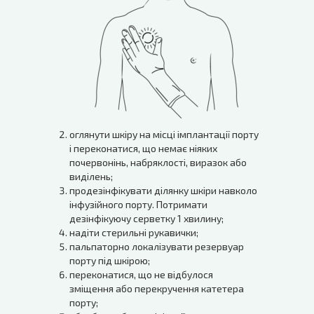
оглянути шкіру на місці імплантації порту
і переконатися, що немає ніяких
почервонінь, набряклості, виразок або
виділень;
продезінфікувати ділянку шкіри навколо
інфузійного порту. Потримати
дезінфікуючу серветку 1 хвилину;
надіти стерильні рукавички;
пальпаторно локалізувати резервуар
порту під шкірою;
переконатися, що не відбулося
зміщення або перекручення катетера
порту;