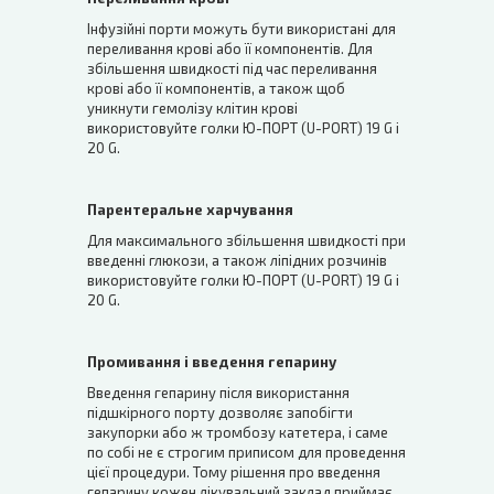
Інфузійні порти можуть бути використані для
переливання крові або її компонентів. Для
збільшення швидкості під час переливання
крові або її компонентів, а також щоб
уникнути гемолізу клітин крові
використовуйте голки Ю-ПОРТ (U-PORT) 19 G і
20 G.
Парентеральне харчування
Для максимального збільшення швидкості при
введенні глюкози, а також ліпідних розчинів
використовуйте голки Ю-ПОРТ (U-PORT) 19 G і
20 G.
Промивання і введення гепарину
Введення гепарину після використання
підшкірного порту дозволяє запобігти
закупорки або ж тромбозу катетера, і саме
по собі не є строгим приписом для проведення
цієї процедури. Тому рішення про введення
гепарину кожен лікувальний заклад приймає