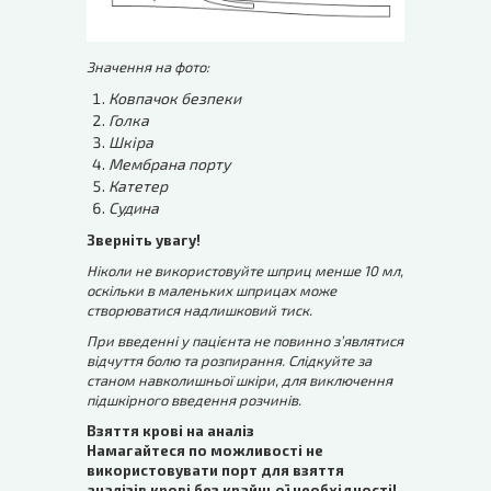
Значення на фото:
Ковпачок безпеки
Голка
Шкіра
Мембрана порту
Катетер
Судина
Зверніть увагу!
Ніколи не використовуйте шприц менше 10 мл,
оскільки в маленьких шприцах може
створюватися надлишковий тиск.
При введенні у пацієнта не повинно з’являтися
відчуття болю та розпирання. Слідкуйте за
станом навколишньої шкіри, для виключення
підшкірного введення розчинів.
Взяття крові на аналіз
Намагайтеся по можливості не
використовувати порт для взяття
аналізів крові без крайньої необхідності!