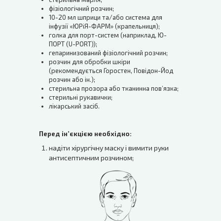
фізіологічний розчин;
10-20 мл шприци та/або система для
інфузії «ЮРіЯ-ФАРМ» (крапельниця);
голка для порт-систем (наприклад, Ю-
ПОРТ (U-PORT));
гепаринизований фізіологічний розчин;
розчин для обробки шкіри
(рекомендується Горостен, Повідон-Йод
розчин або ін.);
стерильна прозора або тканинна пов’язка;
стерильні рукавички;
лікарський засіб.
Перед ін’єкцією необхідно:
надіти хірургічну маску і вимити руки
антисептичним розчином;